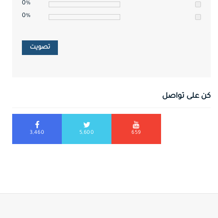
0%
0%
تصويت
كن على تواصل
3,460
5,600
659