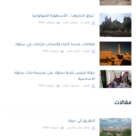
"عراق الخاروف"..الأسطورة الميولوجيا
بقلم:
م . محمد حامد
شوهد
1604
مقامات عديدة لألياء وأصحاب كرامات في سلواد
بقلم:
أ. ناصر نصار
شوهد
1365
جولة لرئيس بلدية سلواد على مدرسة بنات سلواد
الاساسية
بقلم:
د. محمود حامد
شوهد
1651
مقالات
الطريق إلى حيفا
بقلم:
عوني فارس
شوهد
1404