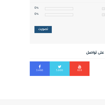
0%
0%
تصويت
على تواصل
3,460
5,600
659